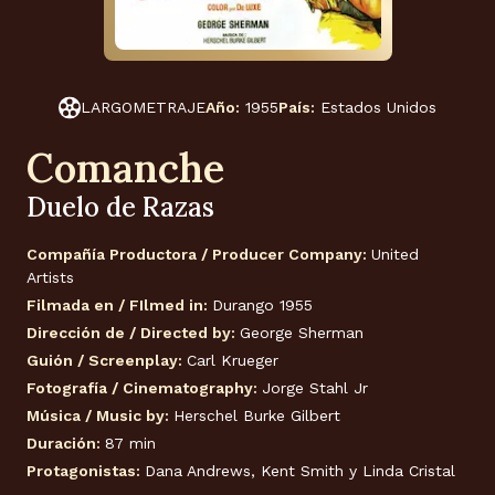
LARGOMETRAJE
Año:
1955
País:
Estados Unidos
Comanche
Duelo de Razas
Compañía Productora / Producer Company:
United
Artists
Filmada en / FIlmed in:
Durango 1955
Dirección de / Directed by:
George Sherman
Guión / Screenplay:
Carl Krueger
Fotografía / Cinematography:
Jorge Stahl Jr
Música / Music by:
Herschel Burke Gilbert
Duración:
87 min
Protagonistas:
Dana Andrews, Kent Smith y Linda Cristal