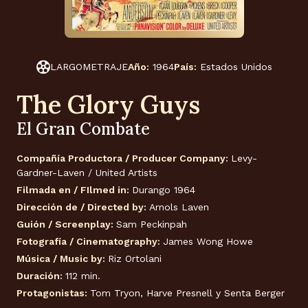
LARGOMETRAJE
Año:
1964
País:
Estados Unidos
The Glory Guys
El Gran Combate
Compañía Productora / Producer Company:
Levy-
Gardner-Laven / United Artists
Filmada en / FIlmed in:
Durango 1964
Dirección de / Directed by:
Arnols Laven
Guión / Screenplay:
Sam Peckinpah
Fotografía / Cinematography:
James Wong Howe
Música / Music by:
Riz Ortolani
Duración:
112 min.
Protagonistas:
Tom Tryon, Harve Presnell y Senta Berger