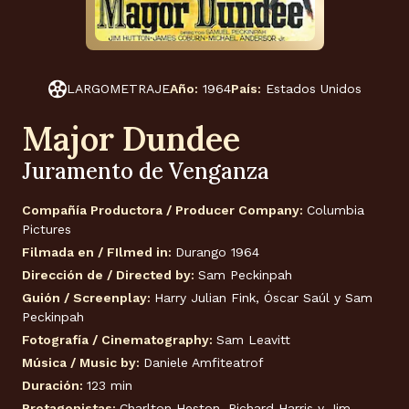
LARGOMETRAJE
Año:
1964
País:
Estados Unidos
Major Dundee
Juramento de Venganza
Compañía Productora / Producer Company:
Columbia
Pictures
Filmada en / FIlmed in:
Durango 1964
Dirección de / Directed by:
Sam Peckinpah
Guión / Screenplay:
Harry Julian Fink, Óscar Saúl y Sam
Peckinpah
Fotografía / Cinematography:
Sam Leavitt
Música / Music by:
Daniele Amfiteatrof
Duración:
123 min
Protagonistas:
Charlton Heston, Richard Harris y Jim