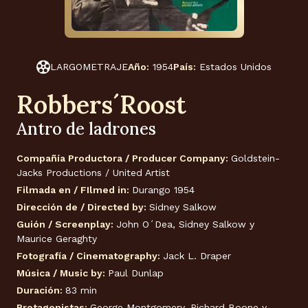
LARGOMETRAJE
Año:
1954
País:
Estados Unidos
Robbers´Roost
Antro de ladrones
Compañía Productora / Producer Company:
Goldstein-
Jacks Productions / United Artist
Filmada en / FIlmed in:
Durango 1954
Dirección de / Directed by:
Sidney Salkow
Guión / Screenplay:
John O´Dea, Sidney Salkow y
Maurice Geraghty
Fotografía / Cinematography:
Jack L. Draper
Música / Music by:
Paul Dunlap
Duración:
83 min
Protagonistas:
George Montgomery, Richard Boone y