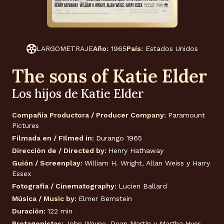
LARGOMETRAJE
Año:
1965
País:
Estados Unidos
The sons of Katie Elder
Los hijos de Katie Elder
Compañía Productora / Producer Company:
Paramount
Pictures
Filmada en / FIlmed in:
Durango 1965
Dirección de / Directed by:
Henry Hathaway
Guión / Screenplay:
William H. Wright, Allan Weiss y Harry
Essex
Fotografía / Cinematography:
Lucien Ballard
Música / Music by:
Elmer Bernstein
Duración:
122 min
Protagonistas:
John Wayne, Dean Martin y Martha Hyer