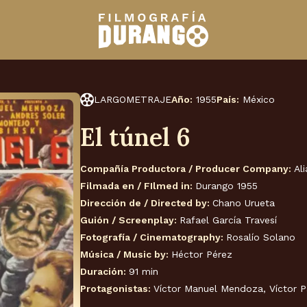
LARGOMETRAJE
Año:
1955
País:
México
El túnel 6
Compañía Productora / Producer Company:
Al
Filmada en / FIlmed in:
Durango 1955
Dirección de / Directed by:
Chano Urueta
Guión / Screenplay:
Rafael García Travesí
Fotografía / Cinematography:
Rosalío Solano
Música / Music by:
Héctor Pérez
Duración:
91 min
Protagonistas:
Víctor Manuel Mendoza, Víctor P