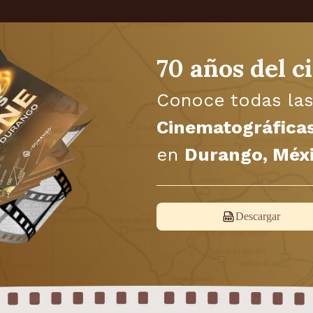
70 años del c
Conoce todas la
Cinematográfica
en
Durango, Méx
Descargar