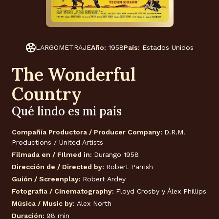
LARGOMETRAJE
Año:
1958
País:
Estados Unidos
The Wonderful
Country
Qué lindo es mi país
Compañía Productora / Producer Company:
D.R.M.
Productions / United Artists
Filmada en / FIlmed in:
Durango 1958
Dirección de / Directed by:
Robert Parrish
Guión / Screenplay:
Robert Ardey
Fotografía / Cinematography:
Floyd Crosby y Álex Phillips
Música / Music by:
Alex North
Duración:
98 min