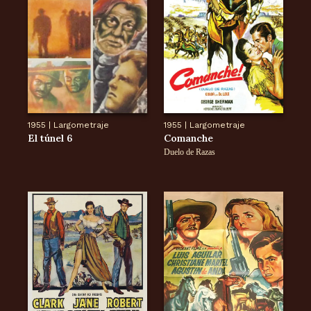
1955
|
Largometraje
1955
|
Largometraje
El túnel 6
Comanche
Duelo de Razas